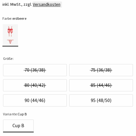
inkl. MwSt., zzgl.
Versandkosten
Farbe:
erdbeere
Größe:
70 (36/38)
75 (36/38)
80 (40/42)
85 (44/46)
90 (44/46)
95 (48/50)
Variante:
Cup B
Cup B