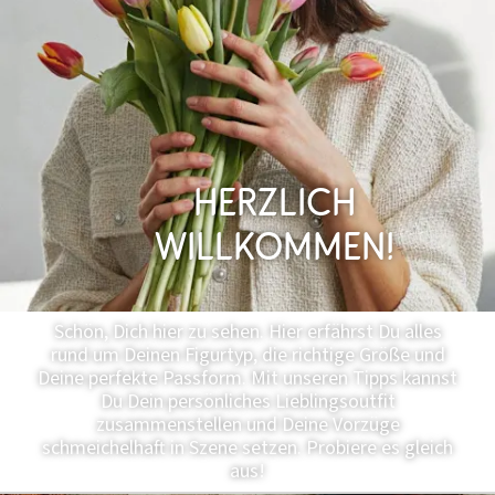
Herzlich
Willkommen!
Schön, Dich hier zu sehen. Hier erfährst Du alles
rund um Deinen Figurtyp, die richtige Größe und
Deine perfekte Passform. Mit unseren Tipps kannst
Du Dein persönliches Lieblingsoutfit
zusammenstellen und Deine Vorzüge
schmeichelhaft in Szene setzen. Probiere es gleich
aus!