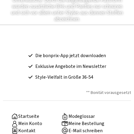
Unterwäsche. Durch die enganliegende Passform
würden zusätzliche BHs und Panties nur schnüren
und sich vor allem unter Styles aus dünnen Stoffen
abzeichnen.
Die bonprix-App jetzt downloaden
Exklusive Angebote im Newsletter
Style-Vielfalt in Größe 36-54
** Bonität vorausgesetzt
Startseite
Modeglossar
Mein Konto
Meine Bestellung
Kontakt
E-Mail schreiben