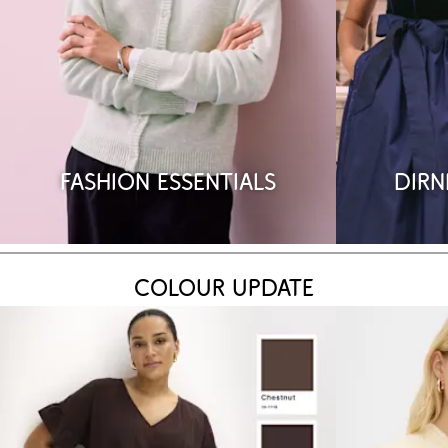
Fashion Essentials
Dirn
Colour Update