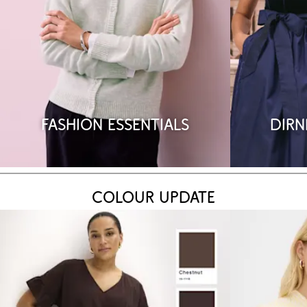
Fashion Essentials
Dirn
Colour Update