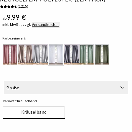
(
1215
)
9,99 €
ab
inkl. MwSt., zzgl.
Versandkosten
Farbe:
reinweiß
Größe
Variante:
Kräuselband
Kräuselband