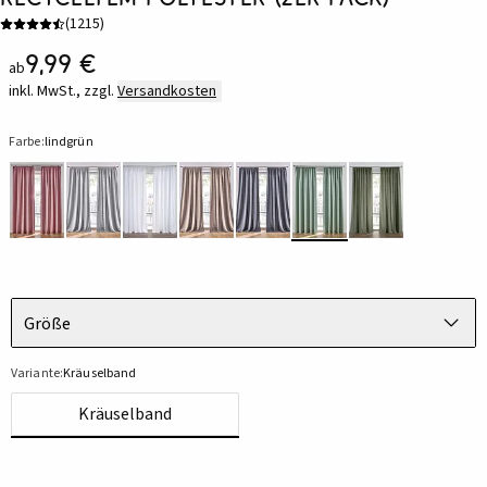
(
1215
)
9,99 €
ab
inkl. MwSt., zzgl.
Versandkosten
Farbe:
lindgrün
Größe
Variante:
Kräuselband
Kräuselband