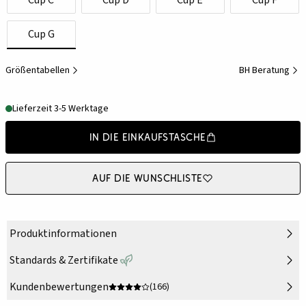
Cup C
Cup D
Cup E
Cup F
Cup G
Größentabellen
BH Beratung
Lieferzeit 3-5 Werktage
In die Einkaufstasche
Auf die Wunschliste
Produktinformationen
Standards & Zertifikate
Kundenbewertungen
(166)