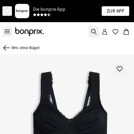
Die bonprix App
Zur App
BHs ohne Bügel