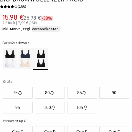
(
166
)
15,98 €
25,98 €
-38%
2 Stück | 7,99 € / Stk.
inkl. MwSt., zzgl.
Versandkosten
Farbe:
2x schwarz
Größe:
75
80
85
90
95
100
105
Variante:
Cup G