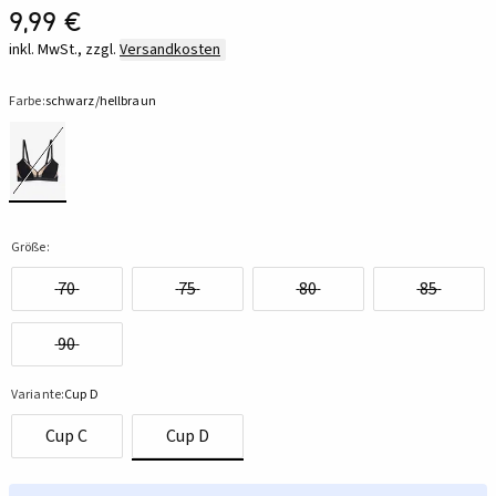
9,99 €
inkl. MwSt., zzgl.
Versandkosten
Farbe:
schwarz/hellbraun
Größe:
70
75
80
85
90
Variante:
Cup D
Cup C
Cup D