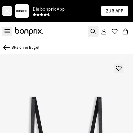
Die bonprix App
Zur App
BHs ohne Bügel