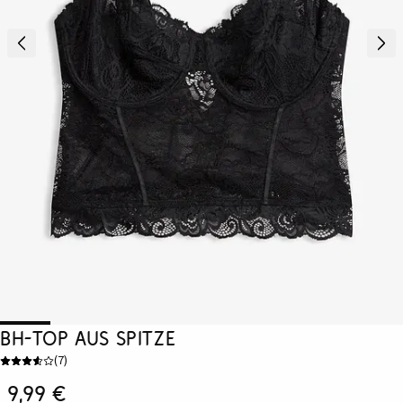
BH-Top aus Spitze
(
7
)
9,99 €