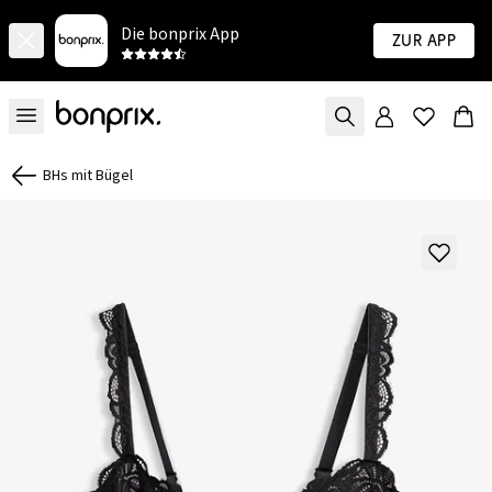
Die bonprix App
Zur App
BHs mit Bügel