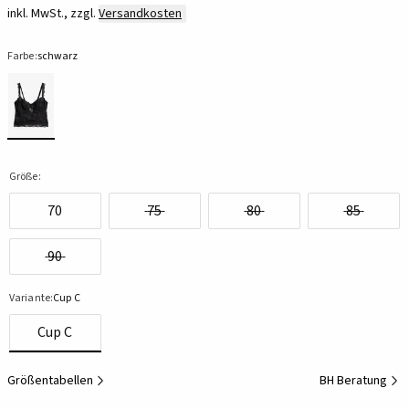
inkl. MwSt., zzgl.
Versandkosten
Farbe:
schwarz
Größe:
70
75
80
85
90
Variante:
Cup C
Cup C
Größentabellen
BH Beratung