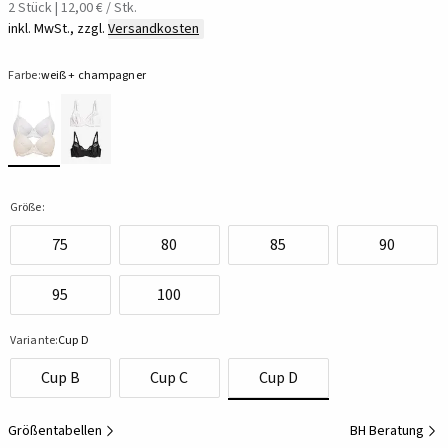
2 Stück | 12,00 € / Stk.
inkl. MwSt., zzgl.
Versandkosten
Farbe:
weiß + champagner
Größe:
75
80
85
90
95
100
Variante:
Cup D
Cup B
Cup C
Cup D
Größentabellen
BH Beratung