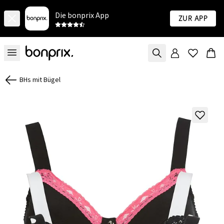
Die bonprix App
Zur App
BHs mit Bügel