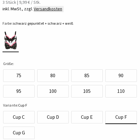
3 Stück | 9,99 € / Stk.
inkl. MwSt., zzgl.
Versandkosten
Farbe:
schwarz gepunktet + schwarz + weiß
Größe:
75
80
85
90
95
100
105
110
Variante:
Cup F
Cup C
Cup D
Cup E
Cup F
Cup G