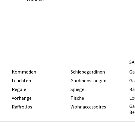
SA
Kommoden
Schiebegardinen
Ga
Leuchten
Gardinenstangen
Ga
Regale
Spiegel
Ba
Vorhänge
Tische
Lo
Ga
Raffrollos
Wohnaccessoires
Be