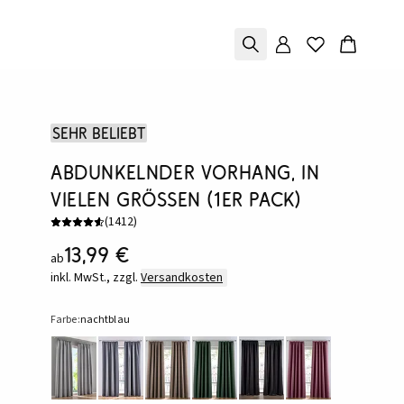
Sehr beliebt
Abdunkelnder Vorhang, in
vielen Größen (1er Pack)
(
1412
)
13,99 €
ab
inkl. MwSt., zzgl.
Versandkosten
Farbe:
nachtblau