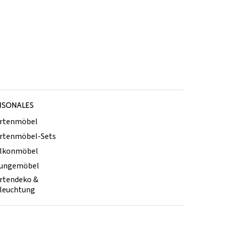
ISONALES
rtenmöbel
rtenmöbel-Sets
lkonmöbel
ungemöbel
rtendeko &
leuchtung