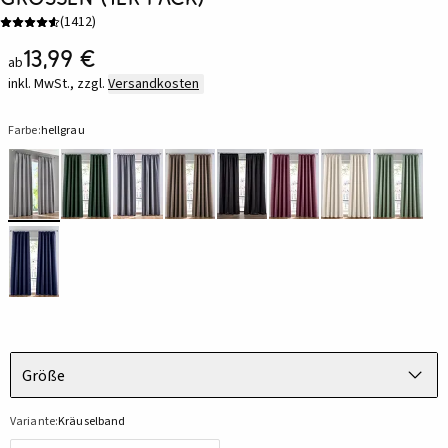
(
1412
)
13,99 €
ab
inkl. MwSt., zzgl.
Versandkosten
Farbe:
hellgrau
Größe
Variante:
Kräuselband