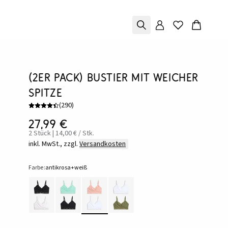
(2er Pack) Bustier mit weicher
Spitze
(
290
)
27,99 €
2 Stück | 14,00 € / Stk.
inkl. MwSt., zzgl.
Versandkosten
Farbe:
antikrosa+weiß