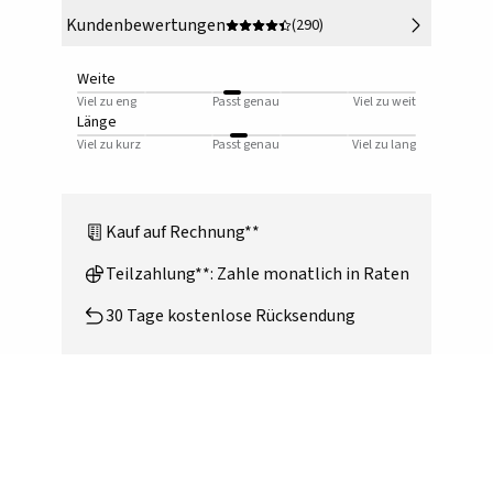
Kundenbewertungen
(290)
Weite
Viel zu eng
Passt genau
Viel zu weit
Länge
Viel zu kurz
Passt genau
Viel zu lang
Kauf auf Rechnung**
Teilzahlung**: Zahle monatlich in Raten
30 Tage kostenlose Rücksendung