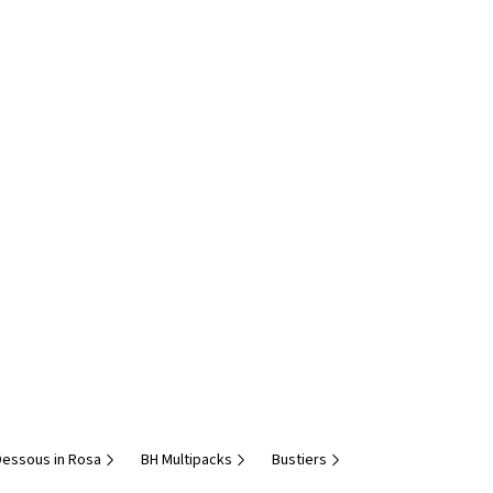
Dessous in Rosa
BH Multipacks
Bustiers