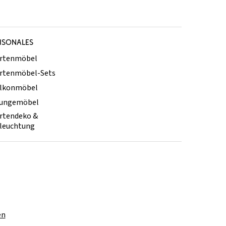
ISONALES
rtenmöbel
rtenmöbel-Sets
lkonmöbel
ungemöbel
rtendeko &
leuchtung
en