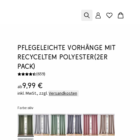
Pflegeleichte Vorhänge mit
recyceltem Polyester(2er
Pack)
(
659
)
9,99 €
ab
inkl. MwSt., zzgl.
Versandkosten
Farbe:
oliv