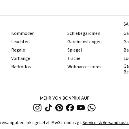
SA
Kommoden
Schiebegardinen
Ga
Leuchten
Gardinenstangen
Ga
Regale
Spiegel
Ba
Vorhänge
Tische
Lo
Ga
Raffrollos
Wohnaccessoires
Be
MEHR VON BONPRIX AUF
reisangaben inkl. gesetzl. MwSt. und zzgl.
Service- & Versandkost