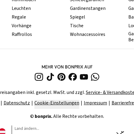
Leuchten
Gardinenstangen
Ga
Regale
Spiegel
Ba
Vorhänge
Tische
Lo
Ga
Raffrollos
Wohnaccessoires
Be
MEHR VON BONPRIX AUF
reisangaben inkl. gesetzl. MwSt. und zzgl.
Service- & Versandkost
Datenschutz
Cookie-Einstellungen
Impressum
Barrierefre
©
bonprix.
Alle Rechte vorbehalten.
Land ändern...