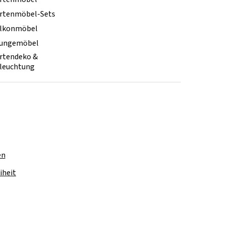
rtenmöbel-Sets
lkonmöbel
ungemöbel
rtendeko &
leuchtung
en
iheit