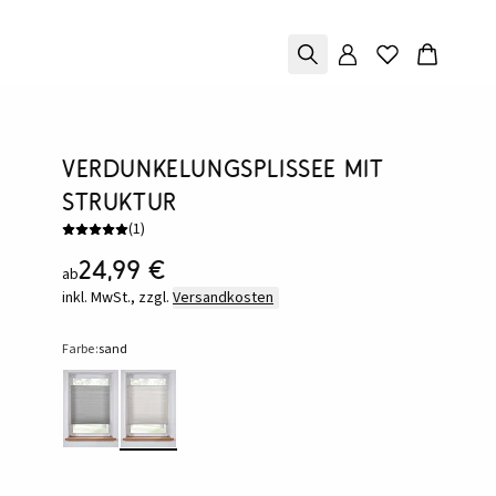
Verdunkelungsplissee mit
Struktur
(
1
)
24,99 €
ab
inkl. MwSt., zzgl.
Versandkosten
Farbe:
sand