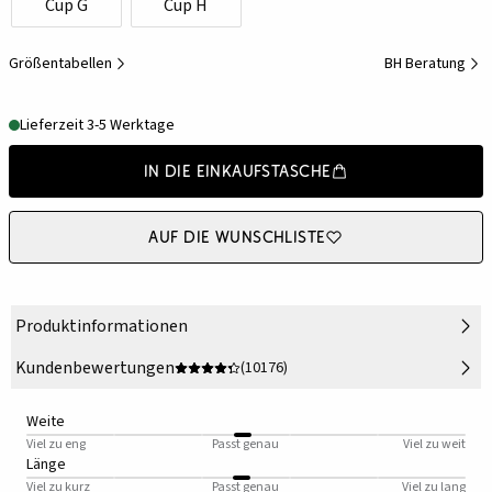
Cup G
Cup H
Größentabellen
BH Beratung
Lieferzeit 3-5 Werktage
In die Einkaufstasche
Auf die Wunschliste
Produktinformationen
Kundenbewertungen
(10176)
Weite
Viel zu eng
Passt genau
Viel zu weit
Länge
Viel zu kurz
Passt genau
Viel zu lang