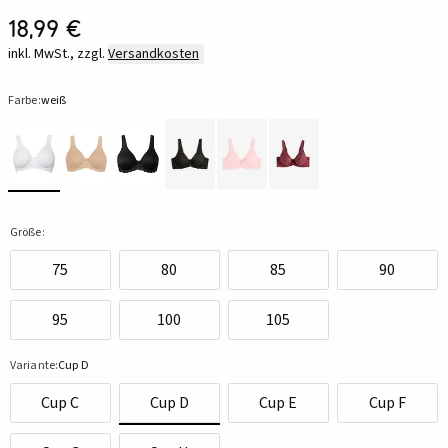
18,99 €
inkl. MwSt., zzgl.
Versandkosten
Farbe:
weiß
Größe:
75
80
85
90
95
100
105
Variante:
Cup D
Cup C
Cup D
Cup E
Cup F