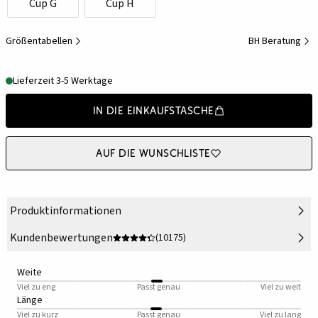
Cup G
Cup H
Größentabellen
BH Beratung
Lieferzeit 3-5 Werktage
In die Einkaufstasche
Auf die Wunschliste
Produktinformationen
Kundenbewertungen
(10175)
Weite
Viel zu eng
Passt genau
Viel zu weit
Länge
Viel zu kurz
Passt genau
Viel zu lang