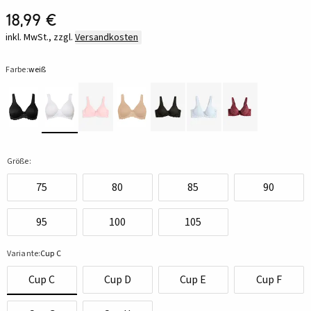
18,99 €
inkl. MwSt., zzgl.
Versandkosten
Farbe:
weiß
Größe:
75
80
85
90
95
100
105
Variante:
Cup C
Cup C
Cup D
Cup E
Cup F