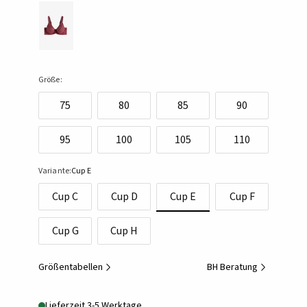
Größe:
75
80
85
90
95
100
105
110
Variante:
Cup E
Cup C
Cup D
Cup E
Cup F
Cup G
Cup H
Größentabellen
BH Beratung
Lieferzeit 3-5 Werktage