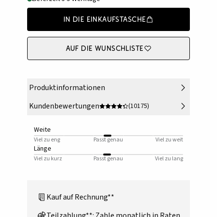
In die Einkaufstasche
Auf die Wunschliste
Produktinformationen
Kundenbewertungen
(10175)
Weite
Viel zu eng
Passt genau
Viel zu weit
Länge
Viel zu kurz
Passt genau
Viel zu lang
Kauf auf Rechnung**
Teilzahlung**: Zahle monatlich in Raten