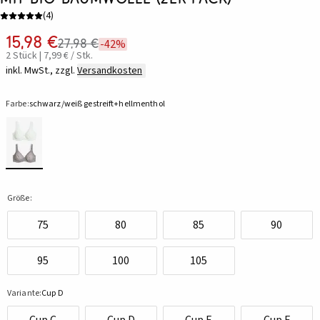
(
4
)
15,98 €
27,98 €
-42%
2 Stück | 7,99 € / Stk.
inkl. MwSt., zzgl.
Versandkosten
Farbe:
schwarz/weiß gestreift+hellmenthol
Größe:
75
80
85
90
95
100
105
Variante:
Cup D