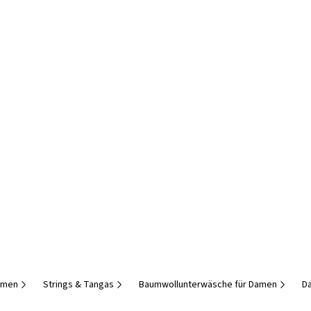
amen
Strings & Tangas
Baumwollunterwäsche für Damen
D