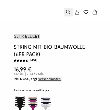
Sehr beliebt
String mit Bio-Baumwolle
(6er Pack)
(
1461
)
16,99 €
6 Stück | 2,83 € / Stk.
inkl. MwSt., zzgl.
Versandkosten
Farbe:
schwarz + weiß + grau