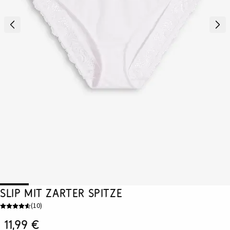
Slip mit zarter Spitze
(
10
)
11,99 €