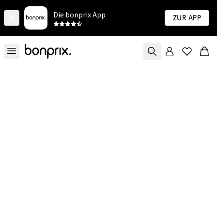
Die bonprix App
Zur App