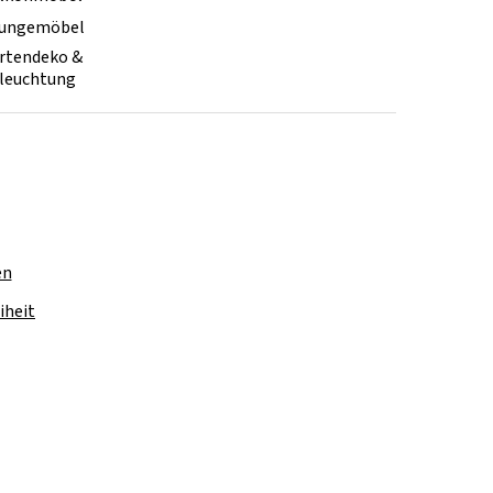
ungemöbel
rtendeko &
leuchtung
en
iheit