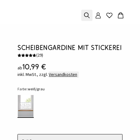
Scheibengardine mit Stickerei
(
29
)
10,99 €
ab
inkl. MwSt., zzgl.
Versandkosten
Farbe:
weiß/grau