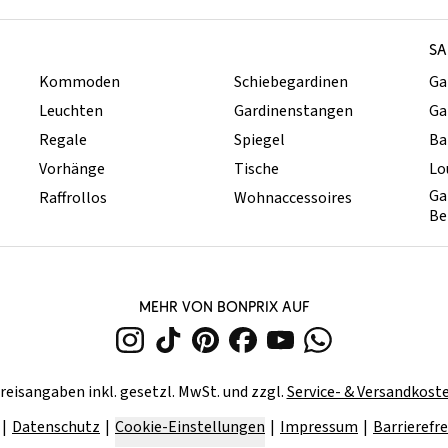
SA
Kommoden
Schiebegardinen
Ga
Leuchten
Gardinenstangen
Ga
Regale
Spiegel
Ba
Vorhänge
Tische
Lo
Ga
Raffrollos
Wohnaccessoires
Be
MEHR VON BONPRIX AUF
reisangaben inkl. gesetzl. MwSt. und zzgl.
Service- & Versandkost
Datenschutz
Cookie-Einstellungen
Impressum
Barrierefre