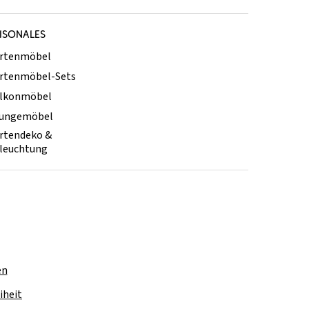
ISONALES
rtenmöbel
rtenmöbel-Sets
lkonmöbel
ungemöbel
rtendeko &
leuchtung
en
iheit