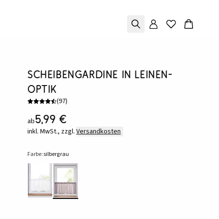
Scheibengardine in Leinen-
Optik
(
97
)
5,99 €
ab
inkl. MwSt., zzgl.
Versandkosten
Farbe:
silbergrau