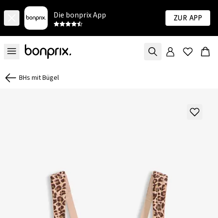
Die bonprix App
Zur App
BHs mit Bügel