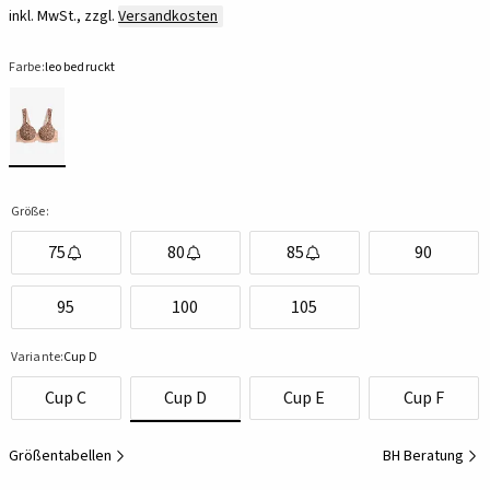
inkl. MwSt., zzgl.
Versandkosten
Farbe:
leo bedruckt
Größe:
75
80
85
90
95
100
105
Variante:
Cup D
Cup C
Cup D
Cup E
Cup F
Größentabellen
BH Beratung