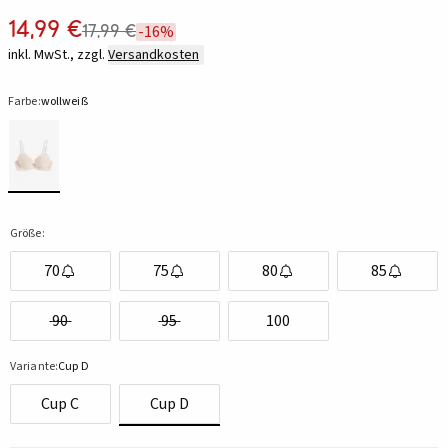
14,99 €
17,99 €
-16%
inkl. MwSt., zzgl.
Versandkosten
Farbe:
wollweiß
Größe:
70
75
80
85
90
95
100
Variante:
Cup D
Cup C
Cup D