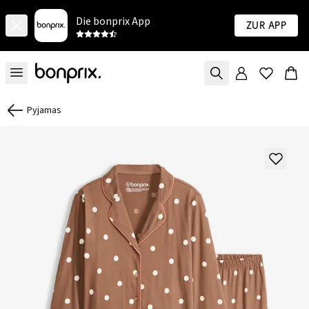
Die bonprix App
Zur App
Pyjamas