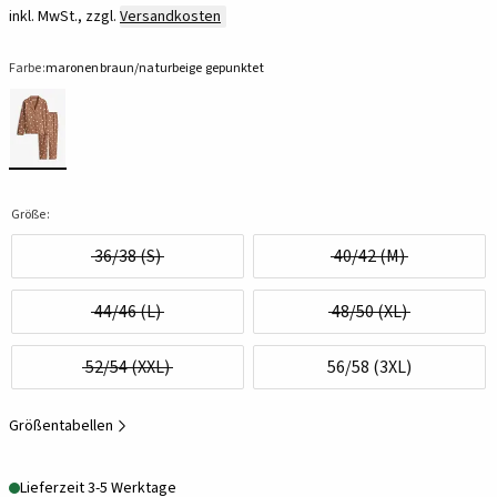
inkl. MwSt., zzgl.
Versandkosten
Farbe:
maronenbraun/naturbeige gepunktet
Größe:
36/38 (S)
40/42 (M)
44/46 (L)
48/50 (XL)
52/54 (XXL)
56/58 (3XL)
Größentabellen
Lieferzeit 3-5 Werktage