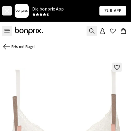
Die bonprix App
Zur App
BHs mit Bügel