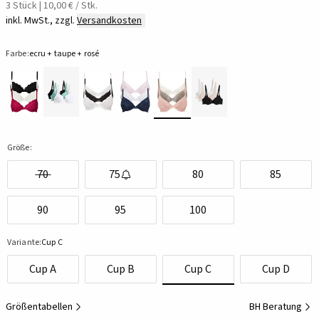
3 Stück | 10,00 € / Stk.
inkl. MwSt., zzgl.
Versandkosten
Farbe:
ecru + taupe + rosé
Größe:
70
75
80
85
90
95
100
Variante:
Cup C
Cup A
Cup B
Cup C
Cup D
Größentabellen
BH Beratung