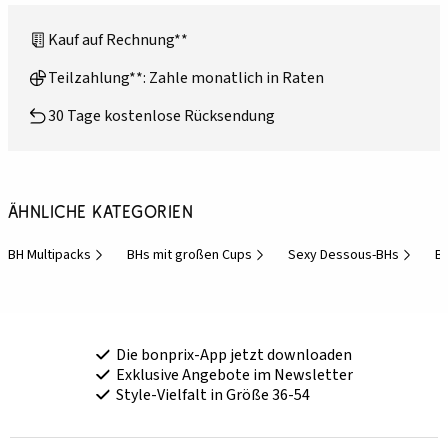
Kauf auf Rechnung**
Teilzahlung**: Zahle monatlich in Raten
30 Tage kostenlose Rücksendung
Ähnliche Kategorien
BH Multipacks
BHs mit großen Cups
Sexy Dessous-BHs
BH
Die bonprix-App jetzt downloaden
Exklusive Angebote im Newsletter
Style-Vielfalt in Größe 36-54