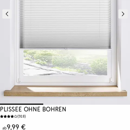
Plissee ohne Bohren
(
918
)
9,99 €
ab