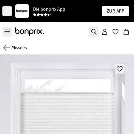
Die bonprix App
Zur App
Plissees