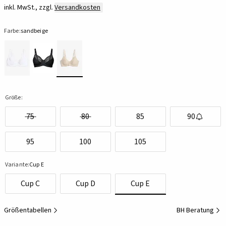
inkl. MwSt., zzgl.
Versandkosten
Farbe:
sandbeige
Größe:
75
80
85
90
95
100
105
Variante:
Cup E
Cup C
Cup D
Cup E
Größentabellen
BH Beratung