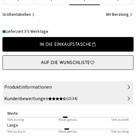
Größentabellen
BH Beratung
Lieferzeit 3-5 Werktage
In die Einkaufstasche
Auf die Wunschliste
Produktinformationen
Kundenbewertungen
(2134)
Weite
Viel zu eng
Passt genau
Viel zu weit
Länge
Viel zu kurz
Passt genau
Viel zu lang