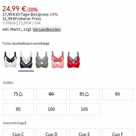
24,99 €
-10%
27,99 €
30-Tage Bestpreis
-10%
31,99 €
Früherer Preis
2 Stück | 12,50 € / Stk.
inkl. MwSt., zzgl.
Versandkosten
Farbe:
dunkelblau+sandbeige
Größe:
75
80
85
90
95
100
105
Variante:
Cup E
Cup C
Cup D
Cup E
Cup F