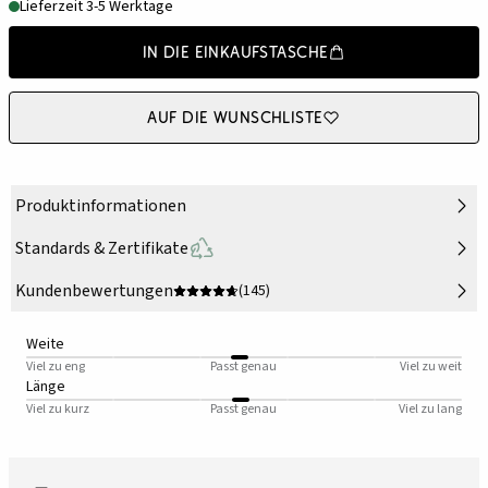
Lieferzeit 3-5 Werktage
In die Einkaufstasche
Auf die Wunschliste
Produktinformationen
Standards & Zertifikate
Kundenbewertungen
(145)
Weite
Viel zu eng
Passt genau
Viel zu weit
Länge
Viel zu kurz
Passt genau
Viel zu lang