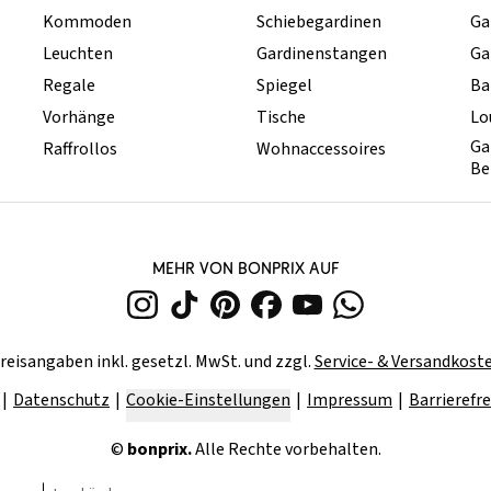
Kommoden
Schiebegardinen
Ga
Leuchten
Gardinenstangen
Ga
Regale
Spiegel
Ba
Vorhänge
Tische
Lo
Ga
Raffrollos
Wohnaccessoires
Be
MEHR VON BONPRIX AUF
reisangaben inkl. gesetzl. MwSt. und zzgl.
Service- & Versandkost
Datenschutz
Cookie-Einstellungen
Impressum
Barrierefre
©
bonprix.
Alle Rechte vorbehalten.