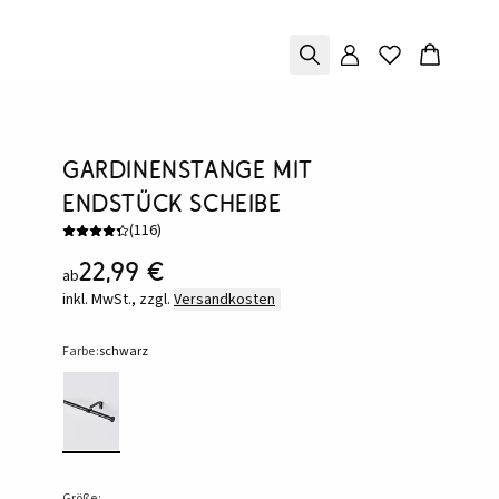
Gardinenstange mit
Endstück Scheibe
(
116
)
22,99 €
ab
inkl. MwSt., zzgl.
Versandkosten
Farbe:
schwarz
Größe: