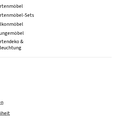
rtenmöbel
rtenmöbel-Sets
lkonmöbel
ungemöbel
rtendeko &
leuchtung
en
iheit