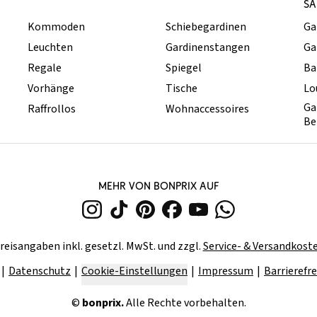
SA
Kommoden
Schiebegardinen
Ga
Leuchten
Gardinenstangen
Ga
Regale
Spiegel
Ba
Vorhänge
Tische
Lo
Ga
Raffrollos
Wohnaccessoires
Be
MEHR VON BONPRIX AUF
reisangaben inkl. gesetzl. MwSt. und zzgl.
Service- & Versandkost
Datenschutz
Cookie-Einstellungen
Impressum
Barrierefre
©
bonprix.
Alle Rechte vorbehalten.