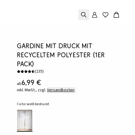
Gardine mit Druck mit
recyceltem Polyester (1er
Pack)
(
235
)
6,99 €
ab
inkl. MwSt., zzgl.
Versandkosten
Farbe:
weiß bedruckt