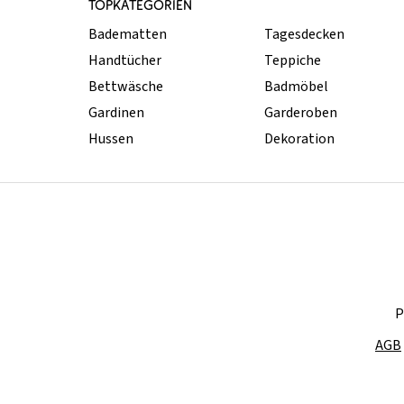
TOPKATEGORIEN
Badematten
Tagesdecken
Handtücher
Teppiche
Bettwäsche
Badmöbel
Gardinen
Garderoben
Hussen
Dekoration
P
AGB