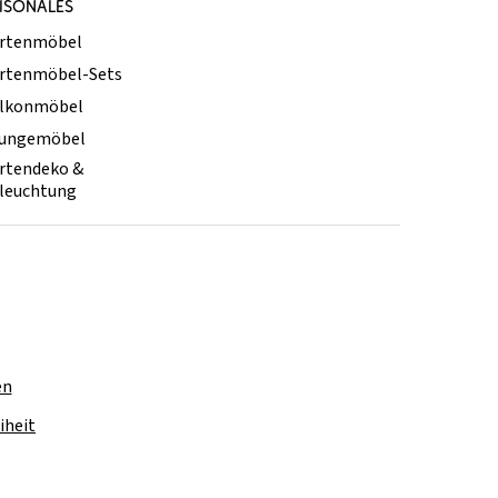
ISONALES
rtenmöbel
rtenmöbel-Sets
lkonmöbel
ungemöbel
rtendeko &
leuchtung
en
iheit