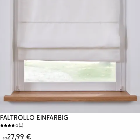
Faltrollo einfarbig
(
1
)
27,99 €
ab