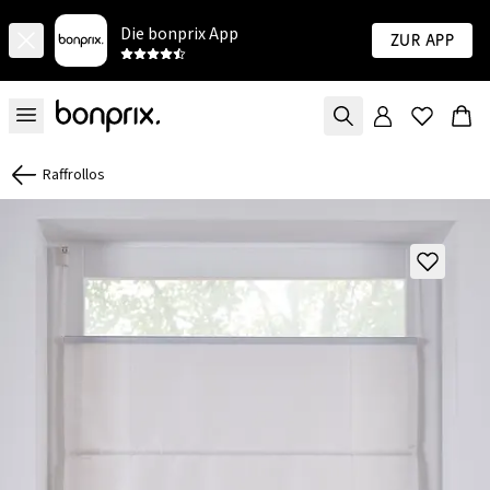
Die bonprix App
Zur App
Raffrollos