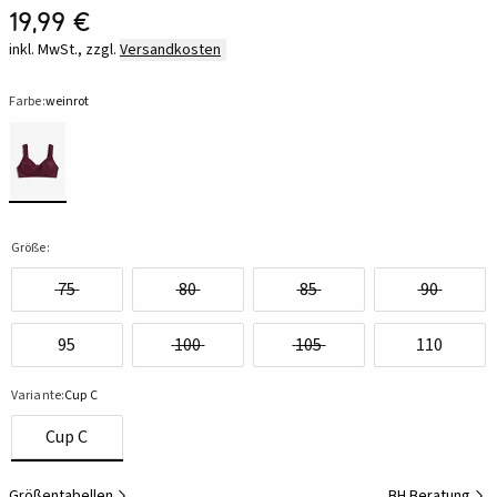
19,99 €
inkl. MwSt., zzgl.
Versandkosten
Farbe:
weinrot
Größe:
75
80
85
90
95
100
105
110
Variante:
Cup C
Cup C
Größentabellen
BH Beratung