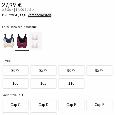
27,99 €
2 Stück | 14,00 € / Stk.
inkl. MwSt., zzgl.
Versandkosten
Farbe:
schwarz+bordeaux
Größe:
80
85
90
95
100
105
110
Variante:
Cup H
Cup C
Cup D
Cup E
Cup F