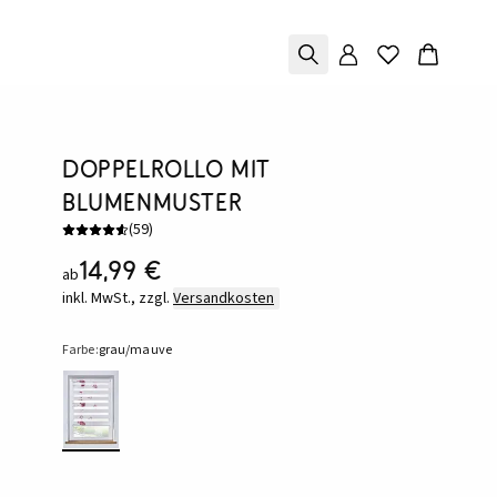
Doppelrollo mit
Blumenmuster
(
59
)
14,99 €
ab
inkl. MwSt., zzgl.
Versandkosten
Farbe:
grau/mauve