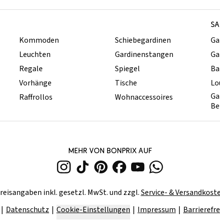
SA
Kommoden
Schiebegardinen
Ga
Leuchten
Gardinenstangen
Ga
Regale
Spiegel
Ba
Vorhänge
Tische
Lo
Ga
Raffrollos
Wohnaccessoires
Be
MEHR VON BONPRIX AUF
reisangaben inkl. gesetzl. MwSt. und zzgl.
Service- & Versandkost
Datenschutz
Cookie-Einstellungen
Impressum
Barrierefre