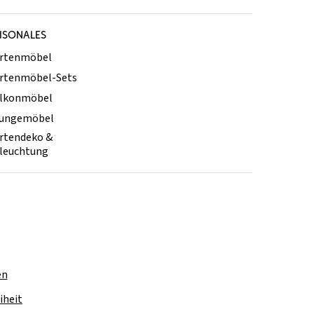
ISONALES
rtenmöbel
rtenmöbel-Sets
lkonmöbel
ungemöbel
rtendeko &
leuchtung
en
iheit