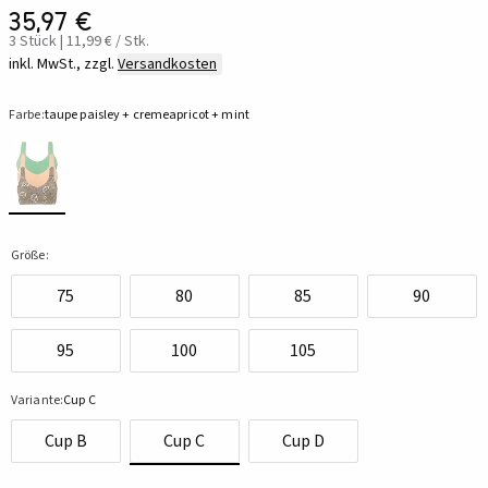
35,97 €
3 Stück | 11,99 € / Stk.
inkl. MwSt., zzgl.
Versandkosten
Farbe:
taupe paisley + cremeapricot + mint
Größe:
75
80
85
90
95
100
105
Variante:
Cup C
Cup B
Cup C
Cup D