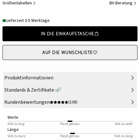
Größentabellen
BH Beratung
Lieferzeit 3-5 Werktage
In die Einkaufstasche
Auf die Wunschliste
Produktinformationen
Standards & Zertifikate
Kundenbewertungen
(108)
Weite
Viel zu eng
Passt genau
Viel zu weit
Länge
Viel zu kurz
Passt genau
Viel zu lang