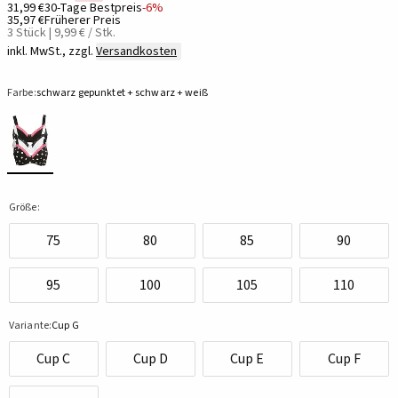
31,99 €
30-Tage Bestpreis
-6%
35,97 €
Früherer Preis
3 Stück | 9,99 € / Stk.
inkl. MwSt., zzgl.
Versandkosten
Farbe:
schwarz gepunktet + schwarz + weiß
Größe:
75
80
85
90
95
100
105
110
Variante:
Cup G
Cup C
Cup D
Cup E
Cup F