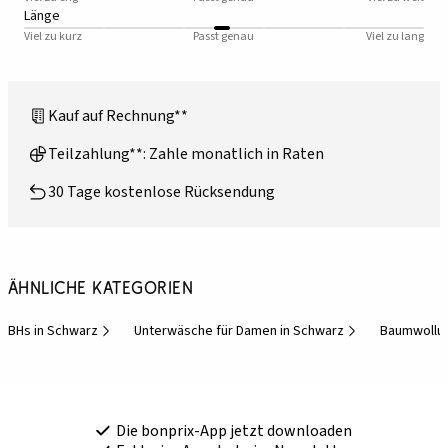
Länge
Viel zu kurz
Passt genau
Viel zu lang
Kauf auf Rechnung**
Teilzahlung**: Zahle monatlich in Raten
30 Tage kostenlose Rücksendung
Ähnliche Kategorien
BHs in Schwarz
Unterwäsche für Damen in Schwarz
Baumwollu
Die bonprix-App jetzt downloaden