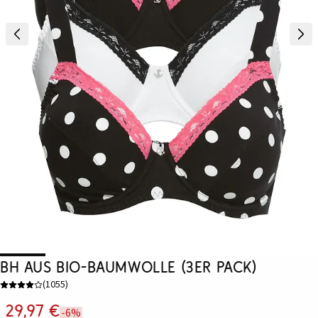
BH aus Bio-Baumwolle (3er Pack)
(
1055
)
29,97 €
-6%