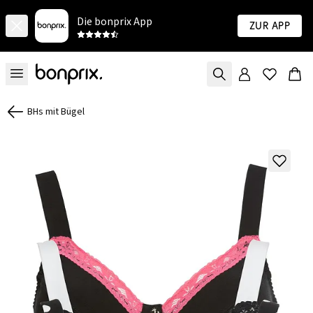
Die bonprix App
Zur App
BHs mit Bügel