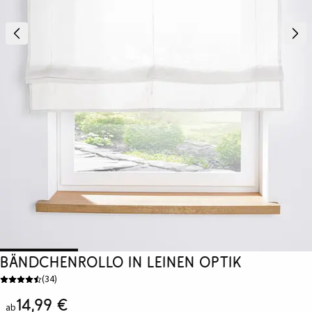
Bändchenrollo in Leinen Optik
(
34
)
14,99 €
ab