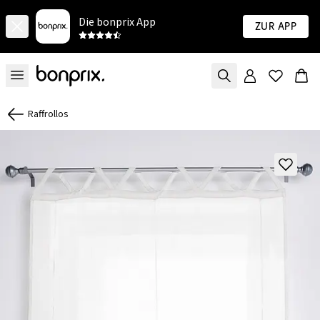
Die bonprix App
Zur App
Raffrollos