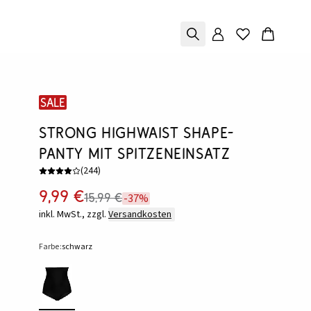
SALE
Strong Highwaist Shape-
Panty mit Spitzeneinsatz
(
244
)
9,99 €
15,99 €
-37%
inkl. MwSt., zzgl.
Versandkosten
Farbe:
schwarz