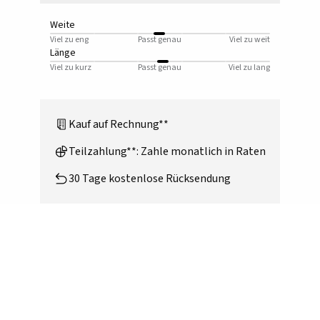
Weite
Viel zu eng
Passt genau
Viel zu weit
Länge
Viel zu kurz
Passt genau
Viel zu lang
Kauf auf Rechnung**
Teilzahlung**: Zahle monatlich in Raten
30 Tage kostenlose Rücksendung