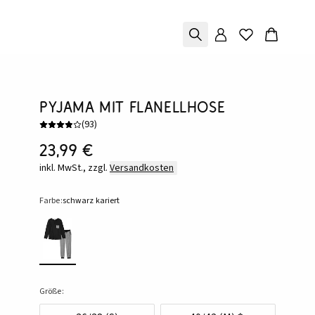
Pyjama mit Flanellhose
(
93
)
23,99 €
inkl. MwSt., zzgl.
Versandkosten
Farbe:
schwarz kariert
Größe: