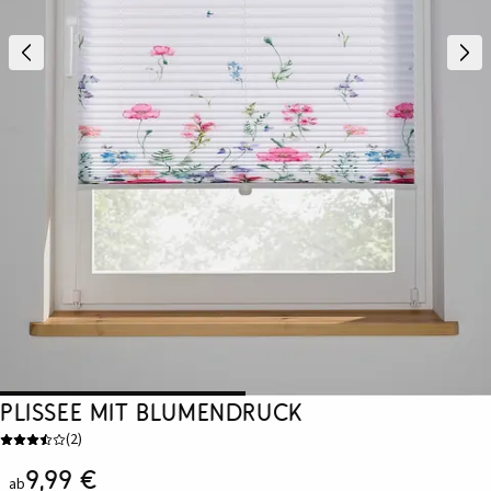
Plissee mit Blumendruck
(
2
)
9,99 €
ab