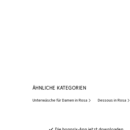
Ähnliche Kategorien
Unterwäsche für Damen in Rosa
Dessous in Rosa
Die bonprix-App jetzt downloaden