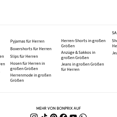
SA
Herren-Shorts in großen
Sh
Pyjamas für Herren
Größen
He
Boxershorts für Herren
Anzüge & Sakkos in
Je
ren
Slips für Herren
großen Größen
Hosen für Herren in
ren
Jeans in großen Größen
großen Größen
für Herren
n
Herrenmode in großen
Größen
MEHR VON BONPRIX AUF