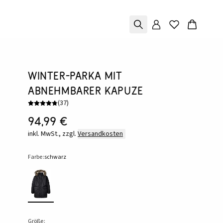
Winter-Parka mit
abnehmbarer Kapuze
(
37
)
94,99 €
inkl. MwSt., zzgl.
Versandkosten
Farbe:
schwarz
Größe: