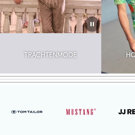
Trachtenmode
Ho