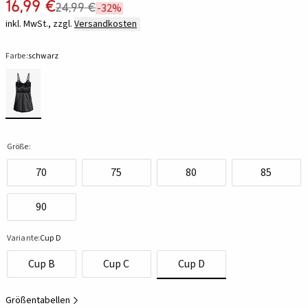
16,99 €
24,99 €
-32%
inkl. MwSt., zzgl.
Versandkosten
Farbe:
schwarz
Größe:
70
75
80
85
90
Variante:
Cup D
Cup B
Cup C
Cup D
Größentabellen